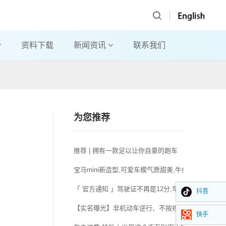
资料下载
新闻资讯
联系我们
为您推荐
推荐 | 拥有一款足以让你自豪的跑车
宝马mini新造型,可爱车模气质甜美,牛仔短裤显身材
「 官方通知 」驾驶证不再是12分,车辆不再“年检”..
抖音
【实名曝光】非机动车逆行、不按规定车道行驶违法人
快手