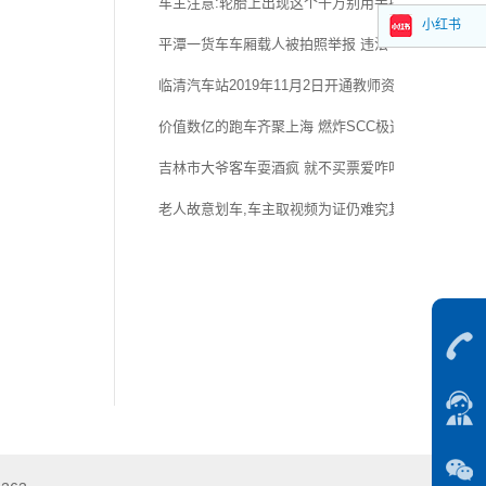
车主注意:轮胎上出现这个千万别用手摸!
小红书
平潭一货车车厢载人被拍照举报 违法车牌同曝光并受
临清汽车站2019年11月2日开通教师资格证考场直通
价值数亿的跑车齐聚上海 燃炸SCC极速赛道嘉年华
吉林市大爷客车耍酒疯 就不买票爱咋咋地 谁也别想走
老人故意划车,车主取视频为证仍难究其责任!应该怎