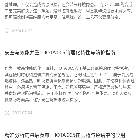
善处理，不仅会造成资源浪费，还会带来环境隐患。 而IOTA 005的合成
工艺完美解决了这一难题。通过控制温度将三甲基氯硅烷进行水解反应，
即可高效制得高纯度的六甲基二硅氧烷。这一工艺不仅变废为宝，......
2026-07-27
安全与效能并重：IOTA 005的理化特性与防护指南
作为一款高性能的化工原料，IOTA 005六甲基二硅氧烷的理化特性决定了
其在使用时必须遵循严格的安全规范。它的闪点低至-1.1℃，属于高度易
燃液体，遇高热、明火或强氧化剂极易引起燃烧。因此，在储存和运输过
程中，必须将其置于阴凉、干燥、通风的环境中，严格远离火种与热源，
并做好密封防潮措施。 在工业操作时，安全防护至关重要。操作人员应
佩戴防毒面具、化学安全防护眼镜及橡胶手......
2026-07-24
精准分析的幕后英雄：IOTA 005在医药与色谱中的应用