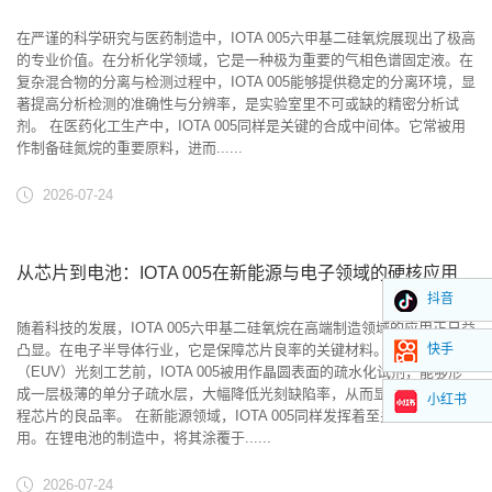
在严谨的科学研究与医药制造中，IOTA 005六甲基二硅氧烷展现出了极高
的专业价值。在分析化学领域，它是一种极为重要的气相色谱固定液。在
复杂混合物的分离与检测过程中，IOTA 005能够提供稳定的分离环境，显
著提高分析检测的准确性与分辨率，是实验室里不可或缺的精密分析试
剂。 在医药化工生产中，IOTA 005同样是关键的合成中间体。它常被用
作制备硅氮烷的重要原料，进而......
2026-07-24
从芯片到电池：IOTA 005在新能源与电子领域的硬核应用
抖音
随着科技的发展，IOTA 005六甲基二硅氧烷在高端制造领域的应用正日益
凸显。在电子半导体行业，它是保障芯片良率的关键材料。在极紫外
快手
（EUV）光刻工艺前，IOTA 005被用作晶圆表面的疏水化试剂，能够形
成一层极薄的单分子疏水层，大幅降低光刻缺陷率，从而显著提升先进制
小红书
程芯片的良品率。 在新能源领域，IOTA 005同样发挥着至关重要的作
用。在锂电池的制造中，将其涂覆于......
2026-07-24