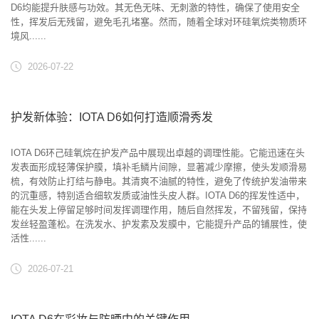
D6均能提升肤感与功效。其无色无味、无刺激的特性，确保了使用安全
性，挥发后无残留，避免毛孔堵塞。然而，随着全球对环硅氧烷类物质环
境风......
2026-07-22
护发新体验：IOTA D6如何打造顺滑秀发
IOTA D6环己硅氧烷在护发产品中展现出卓越的调理性能。它能迅速在头
发表面形成轻薄保护膜，填补毛鳞片间隙，显著减少摩擦，使头发顺滑易
梳，有效防止打结与静电。其清爽不油腻的特性，避免了传统护发油带来
的沉重感，特别适合细软发质或油性头皮人群。IOTA D6的挥发性适中，
能在头发上停留足够时间发挥调理作用，随后自然挥发，不留残留，保持
发丝轻盈蓬松。在洗发水、护发素及发膜中，它能提升产品的铺展性，使
活性......
2026-07-21