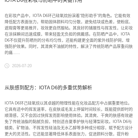
IOTA D6在彩妆与防晒中的关键作用
在彩妆产品中，IOTA D6环己硅氧烷扮演着“隐形助手”的角色。它能有效
降低配方表面张力，帮助固体颜料均匀分散，避免结块或色差，使粉底、
遮瑕膏等更易推开，妆效更自然服帖。其良好的铺展性与挥发性，让彩妆
在涂抹瞬间迅速成膜，带来轻盈无负担的佩戴感。在防晒产品中，IOTA
D6不仅提升防晒剂的分布均匀性，还能构建更全面的紫外线防护网，增
强防护效果。同时，其清爽不油腻的特性，解决了传统防晒产品厚重闷肤
的痛......
2026-07-20
从肤感到配方：IOTA D6的多重优势解析
IOTA D6环己硅氧烷以其卓越的物理性能在化妆品配方中占据重要地位。
它具有适中的挥发速率，在皮肤或毛发上停留时间较长，既能提供即时的
顺滑感，又不会因过快挥发而影响使用体验。其清爽、干爽的肤感有效避
免了传统油脂的黏腻负担，特别适合夏季护肤与轻薄型彩妆。IOTA D6与
蜡类、矿物油、不挥发性硅油及无水乙醇等多种成分相容，赋予配方设计
更大的灵活性。它还能显著降低体系表面张力，促进颜料分散，提升粉