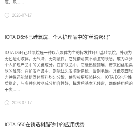
底、腮......
2026-07-17
IOTA D6环己硅氧烷：个人护理品中的“丝滑密码”
IOTA D6环己硅氧烷是一种以六聚体为主的挥发性环甲基硅氧烷，外观为
无色透明液体，无气味、无刺激性。它凭借清爽不油腻的肤感，成为众多
个人护理产品中的关键成分。在护肤品中，它能迅速铺展，带来如丝般柔
软的触感；在护发产品中，则能让头发顺滑易梳，告别毛躁。其低表面张
力特性还能辅助固体颜料均匀分散，使彩妆更服帖持久。IOTA D6化学性
质稳定，与多种化妆品成分相容性好，挥发后基本无残留，确保使用后的
干爽......
2026-07-17
IOTA-550在铸造树脂砂中的应用优势