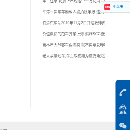
车主注意:轮胎上出现这个千万别用手摸!
小红书
平潭一货车车厢载人被拍照举报 违法车牌同曝光并受
临清汽车站2019年11月2日开通教师资格证考场直通
价值数亿的跑车齐聚上海 燃炸SCC极速赛道嘉年华
吉林市大爷客车耍酒疯 就不买票爱咋咋地 谁也别想走
老人故意划车,车主取视频为证仍难究其责任!应该怎