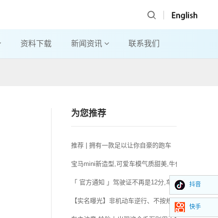
资料下载
新闻资讯
联系我们
为您推荐
推荐 | 拥有一款足以让你自豪的跑车
宝马mini新造型,可爱车模气质甜美,牛仔短裤显身材
「 官方通知 」驾驶证不再是12分,车辆不再“年检”..
抖音
【实名曝光】非机动车逆行、不按规定车道行驶违法人
快手