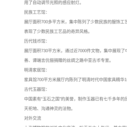
用了自动调节光照的感应射灯。
民族工艺馆：
展厅面积700多平方米，集中陈列了少数民族的服饰工
表现了少数民族工艺品的奇异风格。
历代钱币馆：
展厅面积730平方米，通过近7000件文物，集中展
善、谭端言伉俪捐赠的丝绸之路中亚古币专室。
明清家居馆：
家具馆700平方米展厅内陈列了明清时代中国家具精华1
古代玉器馆：
中国素有“玉石之国”的美誉，制作玉器已有七千多年
天祀地、沟通神灵的法物。
对外交流