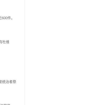
600件。
有杜维
是统治者祭