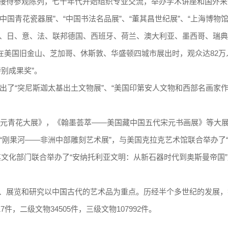
接待参观陈列，七十年代开始组织专业交流，举办学术讲座和国外来
“中国青花瓷器展”、“中国书法名品展”、“董其昌世纪展”、“上海博物
赴美、日、意、法、联邦德国、西班牙、荷兰、澳大利亚、墨西哥、瑞
”在美国旧金山、芝加哥、休斯敦、华盛顿四城市展出时，观众达82万
别成果奖”。
出了“突尼斯迦太基出土文物展”、“美国印第安人文物和西部名画家作
——元青花大展》，《翰墨荟萃——美国藏中国五代宋元书画展》等大
了“刚果河——非洲中部雕刻艺术展”，与美国克拉克艺术馆联合举办了
文化部门联合举办了“安纳托利亚文明：从新石器时代到奥斯曼帝国
、展览和研究以中国古代的艺术品为重点。历经半个多世纪的发展，截
件，二级文物34505件，三级文物107992件。