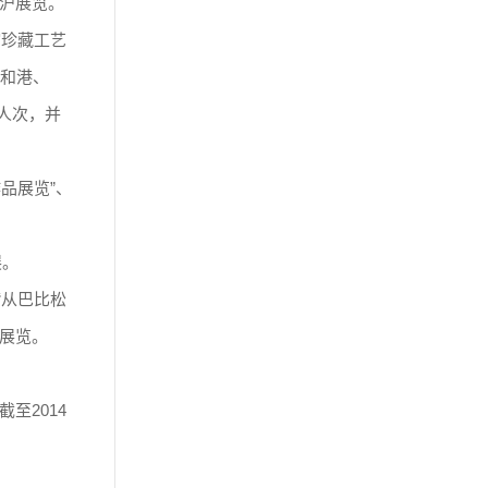
沪展览。
馆珍藏工艺
典和港、
人次，并
品展览”、
展。
“从巴比松
”展览。
至2014