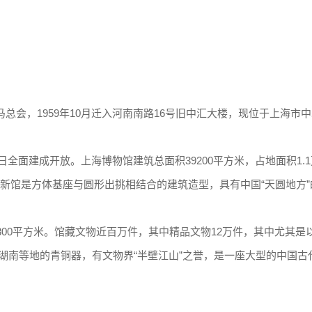
马总会，1959年10月迁入河南南路16号旧中汇大楼，现位于上海市
12日全面建成开放。上海博物馆建筑总面积39200平方米，占地面积1.
元。新馆是方体基座与圆形出挑相结合的建筑造型，具有中国“天圆地方
800平方米。馆藏文物近百万件，其中精品文物12万件，其中尤其是
湖南等地的青铜器，有文物界“半壁江山”之誉，是一座大型的中国古