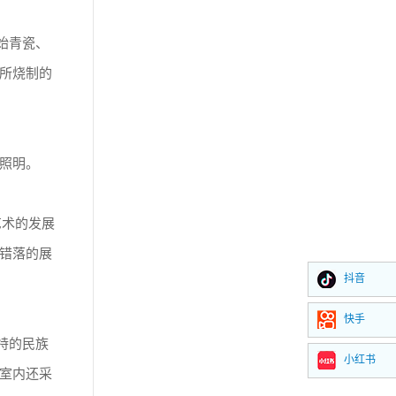
始青瓷、
所烧制的
照明。
艺术的发展
错落的展
抖音
快手
特的民族
小红书
室内还采