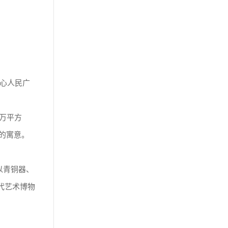
中心人民广
1万平方
”的寓意。
以青铜器、
代艺术博物