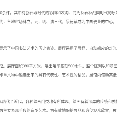
500余件。其中有新石器时代的彩陶和灰陶、商周及春秋战国时代的原
代，各地窑场林立。元、明、清三代，景德镇成为中国瓷业的中心，
展示了中国书法艺术的历史轨迹。展厅采用了展框、自动感应的灯光
。展厅面积380平方米，展出玺印篆刻500余件。整个陈列以印章
印章文物中遴选出来的具有代表性、艺术性的精品。展馆内借助高低
件，从唐代至近代，各种绘画门类均有所体现。绘画有着深厚的传统和独
为主要表现手段的造型艺术。为有效地保护展品和方便观众欣赏，展