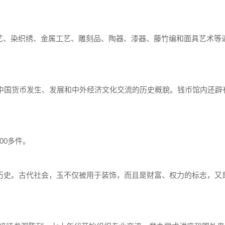
艺、染织绣、金属工艺、雕刻品、陶器、漆器、藤竹编和面具艺术等近
现了中国货币发生、发展和中外经济文化交流的历史概貌。钱币馆内还辟
00多件。
的历史。古代社会，玉不仅被用于装饰，而且是财富、权力的标志，又