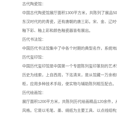
古代陶瓷馆：
中国古代陶瓷馆展厅面积1300平方米，共陈列了展品
东汉时代的的青瓷，还有唐朝的唐三彩。宋、金、辽时
釉下彩、釉上彩和颜色釉瓷器皆有展出。
历代书法馆：
中国历代书法馆集中了中各个时期的典型名作，系统地
历代玺印馆：
中国历代玺印馆是中国第一个专题陈列玺印篆刻的艺术馆
历史为线索，上自西周，下迄清末，是从馆藏一万余枚
柜，应用多种技术手段，使实物与辅助陈列相互配合。
历代绘画馆：
展厅面积1200平方米，共陈列历代绘画精品120余
风格。它是以毛笔、墨、绢纸为主要工具、以点线结构