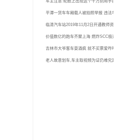
车主注意:轮胎上出现这个千万别用手摸!
平潭一货车车厢载人被拍照举报 违法车牌同曝光并受
临清汽车站2019年11月2日开通教师资格证考场直通
价值数亿的跑车齐聚上海 燃炸SCC极速赛道嘉年华
吉林市大爷客车耍酒疯 就不买票爱咋咋地 谁也别想走
老人故意划车,车主取视频为证仍难究其责任!应该怎