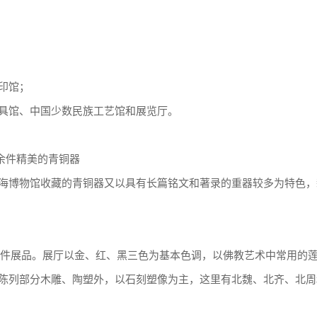
印馆；
具馆、中国少数民族工艺馆和展览厅。
0余件精美的青铜器
海博物馆收藏的青铜器又以具有长篇铭文和著录的重器较多为特色，
0余件展品。展厅以金、红、黑三色为基本色调，以佛教艺术中常用的
陈列部分木雕、陶塑外，以石刻塑像为主，这里有北魏、北齐、北周