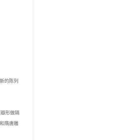
新的陈列
莲瓣形做隔
和隋唐雕