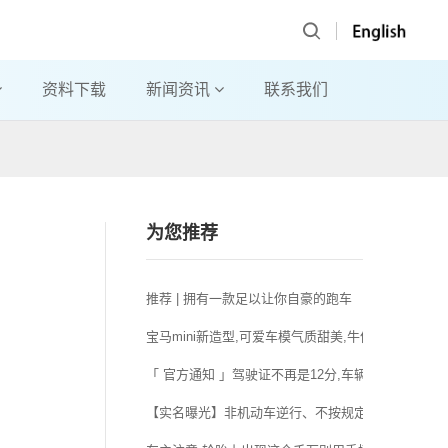
资料下载
新闻资讯
联系我们
为您推荐
推荐 | 拥有一款足以让你自豪的跑车
宝马mini新造型,可爱车模气质甜美,牛仔短裤显身材
「 官方通知 」驾驶证不再是12分,车辆不再“年检”..
【实名曝光】非机动车逆行、不按规定车道行驶违法人