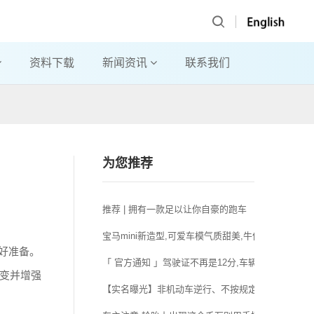
资料下载
新闻资讯
联系我们
为您推荐
推荐 | 拥有一款足以让你自豪的跑车
宝马mini新造型,可爱车模气质甜美,牛仔短裤显身材
好准备。
「 官方通知 」驾驶证不再是12分,车辆不再“年检”..
变并增强
【实名曝光】非机动车逆行、不按规定车道行驶违法人