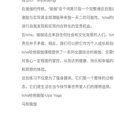
微信ID：dhyanayogi
在瑜伽的传统，“瑜伽”这个词是只指一个完整通往自我
激励与实现其全部潜能带来独一无二的可能性。Isha
进行自我发现和实现内在转化的宝贵机会。
在Isha，瑜伽适合来自任何社会和文化背景的人们。
责任并不矛盾，相反，我们可以把它作为个人成长和自
Isha哈他瑜伽课程提供了一系列全面综合的瑜伽，无
对身心一定程度的掌控，从而达到健康、快乐和幸福的
和冥想的体验。
这些练习不仅是为了强身健体。它们是一个整体的过程
态。它们是生活在当今快节奏世界里人们的理想选择。
Isha哈他瑜伽-Upa Yoga
乌帕瑜伽