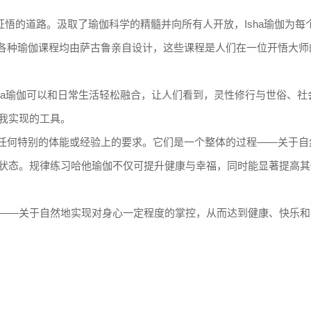
证悟的道路。汲取了瑜伽科学的精髓并向所有人开放，Isha瑜伽为每
的各种瑜伽课程均由萨古鲁亲自设计，这些课程是人们在一位开悟大师
Isha瑜伽可以和日常生活轻松融合，让人们看到，灵性修行与世俗、社
我实现的工具。
需任何特别的体能或经验上的要求。它们是一个整体的过程——关于自
状态。规律练习哈他瑜伽不仅可提升健康与幸福，同时能显著提高其
——关于自然地实现对身心一定程度的掌控，从而达到健康、快乐和