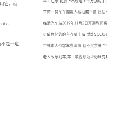
车主注意:轮胎上出现这个千万别用手摸!
用它。就
平潭一货车车厢载人被拍照举报 违法车牌同曝光并受
临清汽车站2019年11月2日开通教师资格证考场直通
not a
价值数亿的跑车齐聚上海 燃炸SCC极速赛道嘉年华
而不是一道
吉林市大爷客车耍酒疯 就不买票爱咋咋地 谁也别想走
老人故意划车,车主取视频为证仍难究其责任!应该怎