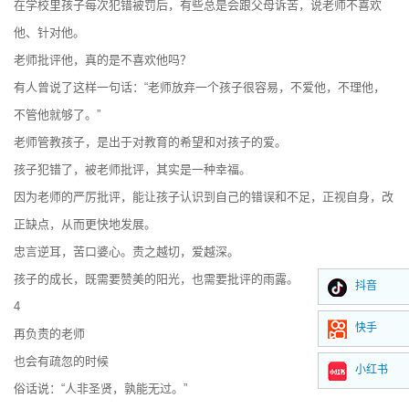
在学校里孩子每次犯错被罚后，有些总是会跟父母诉苦，说老师不喜欢
他、针对他。
老师批评他，真的是不喜欢他吗？
有人曾说了这样一句话：“老师放弃一个孩子很容易，不爱他，不理他，
不管他就够了。”
老师管教孩子，是出于对教育的希望和对孩子的爱。
孩子犯错了，被老师批评，其实是一种幸福。
因为老师的严厉批评，能让孩子认识到自己的错误和不足，正视自身，改
正缺点，从而更快地发展。
忠言逆耳，苦口婆心。责之越切，爱越深。
孩子的成长，既需要赞美的阳光，也需要批评的雨露。
抖音
4
快手
再负责的老师
也会有疏忽的时候
小红书
俗话说：“人非圣贤，孰能无过。”