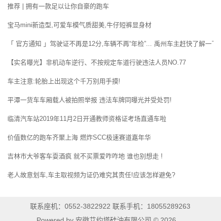
推荐 | 拥有一款足以让你自豪的跑车
宝马mini新造型,可爱车模气质甜美,牛仔短裤显身材
「 官方通知 」驾驶证不再是12分,车辆不再“年检”... 禹州车主赶快了解一下!
【实名曝光】非机动车逆行、不按规定车道行驶违法人员NO.77
车主注意:轮胎上出现这个千万别用手摸!
平潭一货车车厢载人被拍照举报 违法车牌同曝光并受处罚!
临清汽车站2019年11月2日开通教师资格证考场直通车啦
价值数亿的跑车齐聚上海 燃炸SCC极速赛道嘉年华
吉林市大爷客车耍酒疯 就不买票爱咋咋地 谁也别想走 !
老人故意划车,车主取视频为证仍难究其责任!应该怎样避免?
联系座机：0552-3822922 联系手机：18055289263
Powered by 安徽艾约塔硅油有限公司 © 2026