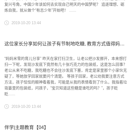
复兴号角，中国少年该如何去实现自己明天的中国梦呢？ 追逐理想、砺
炼自我，就从做个“有志少年”开始吧！ ......
2019-10-20 13:44
这位家长分享如何让孩子有节制地吃糖, 教育方式值得妈妈们反思
“妈妈米雪的育儿分享” 昨天在家打扫卫生，让老公把沙发挪开，本来想打
扫一下呢，发现沙发底下竟然有几十张巧克力的包装纸，这是怎么回事？
老公从来不吃糖，我吃糖也不会往沙发底下塞，肯定是家里那个小家伙无
疑了，等她放学回家就要问个清楚。 等孩子回家，老公劝我要注意方式
方法，孩子怯怯的眼神看着我，可能是从我的表情看到了什么，我指着垃
圾篓里的包装纸，问孩子，“宝贝知道这些糖是谁吃的吗？”，孩子眨
眨......
2019-10-20 13:44
伴学|主题教育【04】