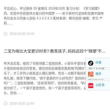
不忘初心、牢记使命 20 星期日 2019年10月 复习计划：《学习纲要》
四、实现中华民族伟大复兴的中国梦 ——关于新时代坚持和发展中国特
色社会主义的奋斗目标 4.1 4.2 4.3 素材来源：腾讯视频 编辑：罗贝 严
莉......
2019-10-20 13:44
二宝为啥比大宝更识时务? 教育孩子, 妈妈这四个“随便”不要有
抖音
昨天去买菜，碰到了邻居领着二宝刚回来，小家伙手里拎着一个兜子，估
计是妈妈给他买的零食，跟在妈妈后面看到我就喊“阿姨好”，我一下子就
乐了，才三岁的小娃就这么懂礼貌啊，而且一点都不黏妈妈，还这么独立
快手
有礼貌，我弯下腰问他，“袋子里装的什么好吃的？是妈妈单独买给你的
吗？”，二宝眨眨眼睛，“还有哥哥的”，他妈妈笑着说，“早在超市里自己
小红书
就分好了，一个袋子里是他的，另一个袋子里是哥哥的，从小就这么滑
头，恐怕......
2019-10-20 13:44