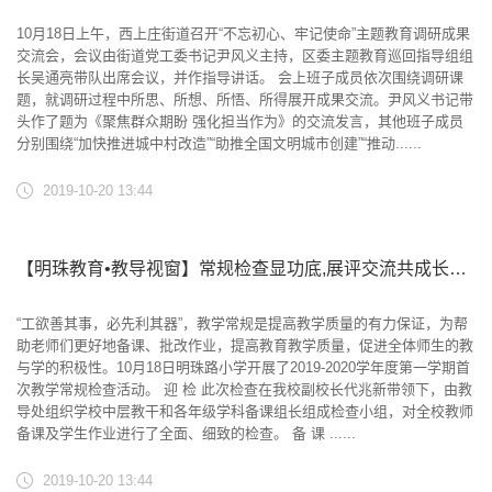
10月18日上午，西上庄街道召开“不忘初心、牢记使命”主题教育调研成果
交流会，会议由街道党工委书记尹风义主持，区委主题教育巡回指导组组
长吴通亮带队出席会议，并作指导讲话。 会上班子成员依次围绕调研课
题，就调研过程中所思、所想、所悟、所得展开成果交流。尹风义书记带
头作了题为《聚焦群众期盼 强化担当作为》的交流发言，其他班子成员
分别围绕“加快推进城中村改造”“助推全国文明城市创建”“推动......
2019-10-20 13:44
【明珠教育•教导视窗】常规检查显功底,展评交流共成长——明珠路小学开展教学常规检查活动
“工欲善其事，必先利其器”，教学常规是提高教学质量的有力保证，为帮
助老师们更好地备课、批改作业，提高教育教学质量，促进全体师生的教
与学的积极性。10月18日明珠路小学开展了2019-2020学年度第一学期首
次教学常规检查活动。 迎 检 此次检查在我校副校长代兆新带领下，由教
导处组织学校中层教干和各年级学科备课组长组成检查小组，对全校教师
备课及学生作业进行了全面、细致的检查。 备 课 ......
2019-10-20 13:44