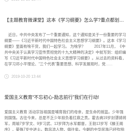
【主题教育微课堂】这本《学习纲要》怎么学?重点都划出来了
近日，中共中央发布了一个重要通知，这个通知是关于一份重要的学习
纲要——《习近平新时代中国特色社会主义思想学习纲要》。这本《学习
纲要》里面有啥干货，我们一起学习。 为啥学？ 2017年11月，《中
共中央关于认真学习宣传贯彻党的十九大精神的决定》中就写到：组织编
写《习近平新时代中国特色社会主义思想学习纲要》。从过去的资料看，
在学习邓小平理论、“三个代表”重要思想、科学发展观时，党......
2019-10-20 13:44
爱国主义教育“不忘初心-励志前行”我们在行动!
爱国主义教育 活动宗旨祖国是哺育我们的母亲，是生命的摇篮。少年强
则国强。古往今来，总是不乏少年担负着扛鼎之责。霍去病19岁封骠骑将
军，周瑜7岁学文、9岁习武、13岁拜为水军都督，王勃13岁写《滕王阁
序》，晏殊7岁中进士。数风流人物，俱往矣。今朝的中华民族已经吹响