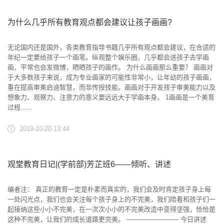
为什么几乎所有教育观点都会建议让孩子画画?
无论国内还是国外，各类教育指导书籍几乎所有观点都会建议，在合适的
年纪一定要给孩子一个画笔。纵观整个娱乐圈，几乎都会送孩子去学画
画，平常也会发微博，晒晒孩子的画作。 为什么画画那么重要？ 画画对
于大多数孩子来说，成为专业画家的可能性非常小，让年幼的孩子画画，
重在提高审美启迪智慧，而非传授技能。画画对于开发孩子审美能力以及
想象力、观察力、注意力的意义要远远大于学画本身。 1画画是一个美育
过程......
2019-10-20 13:44
观堂教育日记|(学前部)芳芷班6——倾听、讲述
编者注： 真正的教育一定是朴素而真实的，我们会及时肯定孩子身上每
一处闪光点，我们也会关注每个孩子身上的不完美，我们陪着和孩子们一
起接纳这些小小不完美，在一次次小小的不完美改造中变得坚强，恰恰是
这种不完美，让我们的成长道路更完美。 ———————— 今日讲述