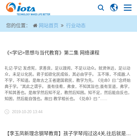
您的位置：
网站首页
行业动态
《<学记>思想与当代教育》第二集 网络课程
礼记·学记 发虑宪，求善良，足以謏闻，不足以动众。就贤体远，足以动
众，未足以化民。君子如欲化民成俗，其必由学乎。 玉不琢，不成器;人
不学，不知道。是故古之王者建国君民，教学为先。《兑命》曰:"念终始
典于学。"其此之谓乎。 虽有佳肴，弗食，不知其旨也;虽有至道，弗学，
不知其善也。是故学然后知不足，教然后知困。知不足，然后能自反也，
知困，然后能自强也。故曰:教学相长也。《兑命》曰:"......
2019-10-20 13:44
【李玉凤新理念钢琴教育】孩子学琴闯过这4关,往后就是一片光明!