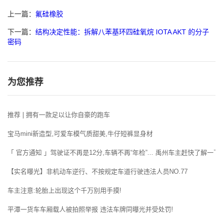
上一篇：
氟硅橡胶
下一篇：
结构决定性能：拆解八苯基环四硅氧烷 IOTA AKT 的分子
密码
为您推荐
推荐 | 拥有一款足以让你自豪的跑车
宝马mini新造型,可爱车模气质甜美,牛仔短裤显身材
「 官方通知 」驾驶证不再是12分,车辆不再“年检”... 禹州车主赶快了解一下!
【实名曝光】非机动车逆行、不按规定车道行驶违法人员NO.77
车主注意:轮胎上出现这个千万别用手摸!
平潭一货车车厢载人被拍照举报 违法车牌同曝光并受处罚!