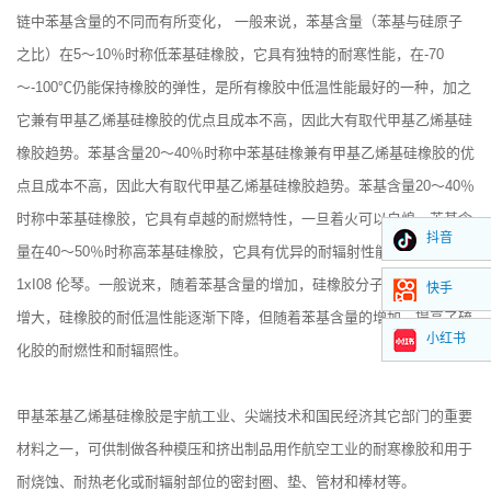
链中苯基含量的不同而有所变化， 一般来说，苯基含量（苯基与硅原子
之比）在5～10％时称低苯基硅橡胶，它具有独特的耐寒性能，在-70
～-100℃仍能保持橡胶的弹性，是所有橡胶中低温性能最好的一种，加之
它兼有甲基乙烯基硅橡胶的优点且成本不高，因此大有取代甲基乙烯基硅
橡胶趋势。苯基含量20～40％时称中苯基硅橡兼有甲基乙烯基硅橡胶的优
点且成本不高，因此大有取代甲基乙烯基硅橡胶趋势。苯基含量20～40％
时称中苯基硅橡胶，它具有卓越的耐燃特性，一旦着火可以自熄。苯基含
抖音
量在40～50％时称高苯基硅橡胶，它具有优异的耐辐射性能, 耐γ- 射线为
1xI08 伦琴。一般说来，随着苯基含量的增加，硅橡胶分子链的刚性逐渐
快手
增大，硅橡胶的耐低温性能逐渐下降，但随着苯基含量的增加，提高了硫
小红书
化胶的耐燃性和耐辐照性。
甲基苯基乙烯基硅橡胶是宇航工业、尖端技术和国民经济其它部门的重要
材料之一，可供制做各种模压和挤出制品用作航空工业的耐寒橡胶和用于
耐烧蚀、耐热老化或耐辐射部位的密封圈、垫、管材和棒材等。