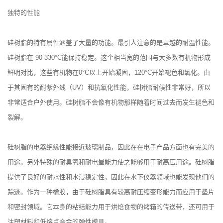
独特的性能
硅树脂的特有属性涵盖了大量的功能。最引人注意的是卓越的耐温性能。
硅树脂在-90-330°C能保持稳定。这个相当宽的范围与大多数有机物形成
鲜明对比，这些有机物在0°C以上开始凝固，120°C开始褪色和氧化。由
于其固有的耐紫外线（UV）和抗氧化性能，硅树脂耐候性非常好，所以
非常适合户外使用。硅树脂不会像有机物那样随着时间过去而发生褪色和
裂解。
硅树脂的电器绝缘性能接近玻璃制品，因此在在电子产品方面也有完美的
用途。另外特殊的耐臭氧和耐电晕能力使之能够用于耐高压用途。硅树脂
提供了良好的耐水性和水浸稳定性，因此在水下仪器领域也能发现他们的
踪迹。作为一种橡胶，由于硅树脂具有较高耐压缩变形能力而应用于垫片
和密封领域。它本身的粘结能力用于烘焙食物的烤箱的传送带，还可用于
注塑材料和低熔点合金的弹性模具。