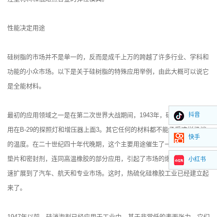
性能决定用途
硅树脂的市场并不是单一的，反而是成千上万的跨越了许多行业、学科和
功能的小众市场。以下是关于硅树脂的特殊应用举例，由此大概可以说它
是全能材料。
最初的应用领域之一是在第二次世界大战期间，1943年，硅橡胶密封垫被
抖音
用在B-29的探照灯和增压器上面3。其它任何的材料都不能承受这样极端
快手
的温度。在二十世纪四十年代晚期，这个主要用途催生了一个产业。工业
垫片和密封剂，连同高温橡胶的部分应用，引起了市场的爆发式增长。迅
小红书
速扩展到了汽车、航天和专业市场。这时，热硫化硅橡胶工业已经建立起
来了。
1947年以前，硅消泡剂已经应用于工业中。基于非常低的表面张力，它们