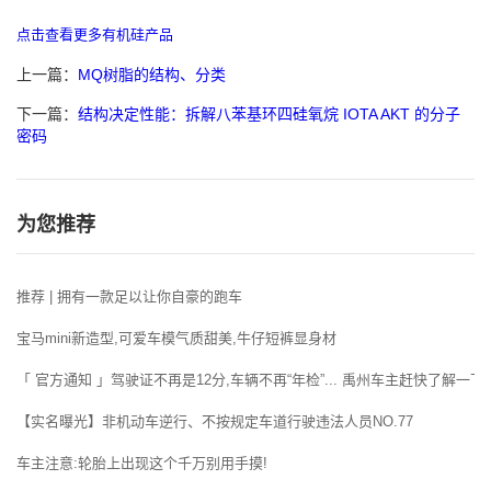
点击查看更多有机硅产品
上一篇：
MQ树脂的结构、分类
下一篇：
结构决定性能：拆解八苯基环四硅氧烷 IOTA AKT 的分子
密码
为您推荐
推荐 | 拥有一款足以让你自豪的跑车
宝马mini新造型,可爱车模气质甜美,牛仔短裤显身材
「 官方通知 」驾驶证不再是12分,车辆不再“年检”... 禹州车主赶快了解一下!
【实名曝光】非机动车逆行、不按规定车道行驶违法人员NO.77
车主注意:轮胎上出现这个千万别用手摸!