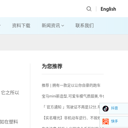
资料下载
新闻资讯
联系我们
为您推荐
推荐 | 拥有一款足以让你自豪的跑车
。它之所以
宝马mini新造型,可爱车模气质甜美,牛仔短裤显身材
「 官方通知 」驾驶证不再是12分,车辆不再“年检”..
抖音
【实名曝光】非机动车逆行、不按规定车道行驶违法人
快手
比如在塑料