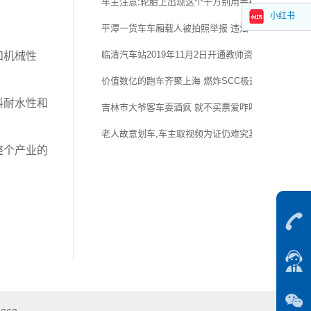
车主注意:轮胎上出现这个千万别用手摸!
小红书
平潭一货车车厢载人被拍照举报 违法车牌同曝光并受
临清汽车站2019年11月2日开通教师资格证考场直通
和机械性
价值数亿的跑车齐聚上海 燃炸SCC极速赛道嘉年华
料耐水性和
吉林市大爷客车耍酒疯 就不买票爱咋咋地 谁也别想走
老人故意划车,车主取视频为证仍难究其责任!应该怎
整个产业的