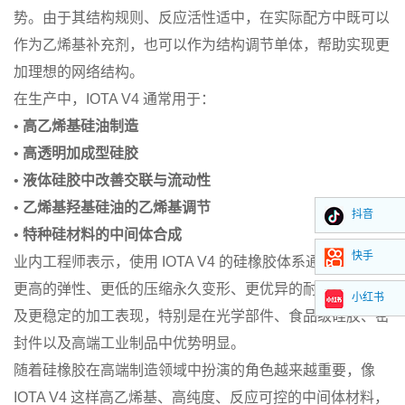
势。由于其结构规则、反应活性适中，在实际配方中既可以
作为乙烯基补充剂，也可以作为结构调节单体，帮助实现更
加理想的网络结构。
在生产中，IOTA V4 通常用于：
•
高乙烯基硅油制造
•
高透明加成型硅胶
•
液体硅胶中改善交联与流动性
•
乙烯基羟基硅油的乙烯基调节
抖音
•
特种硅材料的中间体合成
快手
业内工程师表示，使用 IOTA V4 的硅橡胶体系通常表现出
更高的弹性、更低的压缩永久变形、更优异的耐黄变性能以
小红书
及更稳定的加工表现，特别是在光学部件、食品级硅胶、密
封件以及高端工业制品中优势明显。
随着硅橡胶在高端制造领域中扮演的角色越来越重要，像
IOTA V4 这样高乙烯基、高纯度、反应可控的中间体材料，