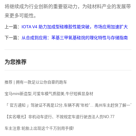
将继续成为行业创新的重要驱动力，为硅材料产业的发展带
来更多可能性。
上一篇：
IOTA V4 助力加成型硅橡胶性能突破，市场应用加速扩大
下一篇：
从合成到应用：苯基三甲氧基硅烷的理化特性与存储指南
为您推荐
推荐 | 拥有一款足以让你自豪的跑车
宝马mini新造型,可爱车模气质甜美,牛仔短裤显身材
「 官方通知 」驾驶证不再是12分,车辆不再“年检”... 禹州车主赶快了解一下!
【实名曝光】非机动车逆行、不按规定车道行驶违法人员NO.77
车主注意:轮胎上出现这个千万别用手摸!