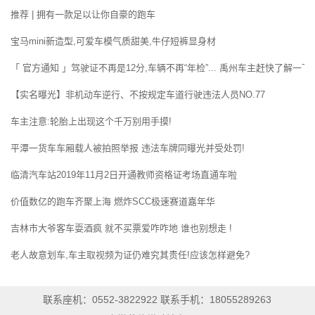
推荐 | 拥有一款足以让你自豪的跑车
宝马mini新造型,可爱车模气质甜美,牛仔短裤显身材
「 官方通知 」驾驶证不再是12分,车辆不再“年检”... 禹州车主赶快了解一下!
【实名曝光】非机动车逆行、不按规定车道行驶违法人员NO.77
车主注意:轮胎上出现这个千万别用手摸!
平潭一货车车厢载人被拍照举报 违法车牌同曝光并受处罚!
临清汽车站2019年11月2日开通教师资格证考场直通车啦
价值数亿的跑车齐聚上海 燃炸SCC极速赛道嘉年华
吉林市大爷客车耍酒疯 就不买票爱咋咋地 谁也别想走 !
老人故意划车,车主取视频为证仍难究其责任!应该怎样避免?
联系座机：0552-3822922 联系手机：18055289263