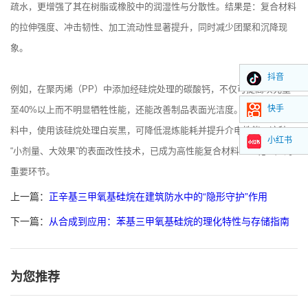
疏水，更增强了其在树脂或橡胶中的润湿性与分散性。结果是：复合材料
的拉伸强度、冲击韧性、加工流动性显著提升，同时减少团聚和沉降现
象。
抖音
例如，在聚丙烯（PP）中添加经硅烷处理的碳酸钙，不仅可提高填充量
快手
至40%以上而不明显牺牲性能，还能改善制品表面光洁度。在硅橡胶电缆
料中，使用该硅烷处理白炭黑，可降低混炼能耗并提升介电性能。这种
小红书
“小剂量、大效果”的表面改性技术，已成为高性能复合材料工业化生产的
重要环节。
上一篇：
正辛基三甲氧基硅烷在建筑防水中的“隐形守护”作用
下一篇：
从合成到应用：苯基三甲氧基硅烷的理化特性与存储指南
为您推荐