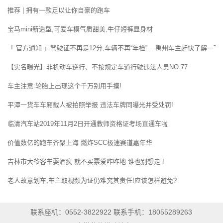
推荐 | 拥有一款足以让你自豪的跑车
宝马mini新造型,可爱车模气质甜美,牛仔短裤显身材
「 官方通知 」驾驶证不再是12分,车辆不再“年检”... 禹州车主赶快了解一下!
【实名曝光】非机动车逆行、不按规定车道行驶违法人员NO.77
车主注意:轮胎上出现这个千万别用手摸!
平潭一货车车厢载人被拍照举报 违法车牌同曝光并受处罚!
临清汽车站2019年11月2日开通教师资格证考场直通车啦
价值数亿的跑车齐聚上海 燃炸SCC极速赛道嘉年华
吉林市大爷客车耍酒疯 就不买票爱咋咋地 谁也别想走 !
老人故意划车,车主取视频为证仍难究其责任!应该怎样避免?
联系座机：0552-3822922 联系手机：18055289263