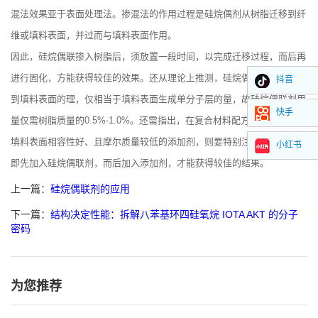
混法效果亚于表面处理法。掺混法的作用过程是硅烷偶剂从树脂迁移到纤
维或填料表面，并过而与填料表面作用。
因此，硅烷偶联掺入树脂后，须放置一段时间，以完成迁移过程，而后再
进行固化，方能获得较佳的效果。还从理论上推测，硅烷偶联剂分子迁移
抖音
到填料表面的理，仅相当于填料表面生成单分子层的量，故硅烷偶联剂用
快手
量仅需树脂质量的0.5%-1.0%。还需指出，在复合材料配方中，当使用与
填料表面相容性好、且摩尔质量较低的添加剂，则要特别注意投料顺序，
小红书
即先加入硅烷偶联剂，而后加入添加剂，才能获得较佳的结果。
上一篇：
硅烷偶联剂的应用
下一篇：
结构决定性能：拆解八苯基环四硅氧烷 IOTA AKT 的分子
密码
为您推荐