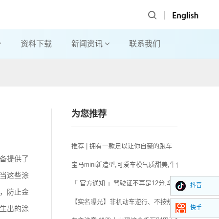
资料下载
新闻资讯
联系我们
为您推荐
推荐 | 拥有一款足以让你自豪的跑车
备提供了
宝马mini新造型,可爱车模气质甜美,牛仔短裤显身材
当这些涂
「 官方通知 」驾驶证不再是12分,车辆不再“年检”..
抖音
，防止金
【实名曝光】非机动车逆行、不按规定车道行驶违法人
快手
生出的涂