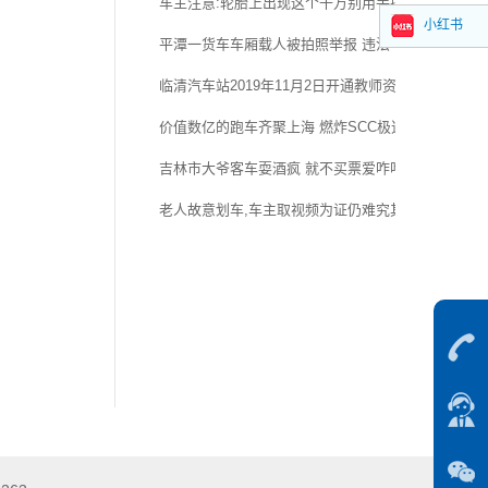
车主注意:轮胎上出现这个千万别用手摸!
小红书
平潭一货车车厢载人被拍照举报 违法车牌同曝光并受
临清汽车站2019年11月2日开通教师资格证考场直通
价值数亿的跑车齐聚上海 燃炸SCC极速赛道嘉年华
吉林市大爷客车耍酒疯 就不买票爱咋咋地 谁也别想走
老人故意划车,车主取视频为证仍难究其责任!应该怎