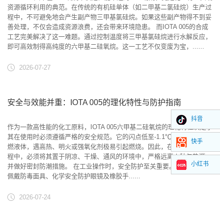
资源循环利用的典范。在传统的有机硅单体（如二甲基二氯硅烷）生产过
程中，不可避免地会产生副产物三甲基氯硅烷。如果这些副产物得不到妥
善处理，不仅会造成资源浪费，还会带来环境隐患。 而IOTA 005的合成
工艺完美解决了这一难题。通过控制温度将三甲基氯硅烷进行水解反应，
即可高效制得高纯度的六甲基二硅氧烷。这一工艺不仅变废为宝，......
2026-07-27
安全与效能并重：IOTA 005的理化特性与防护指南
抖音
作为一款高性能的化工原料，IOTA 005六甲基二硅氧烷的理化特性决定了
其在使用时必须遵循严格的安全规范。它的闪点低至-1.1℃，属于高度易
快手
燃液体，遇高热、明火或强氧化剂极易引起燃烧。因此，在储存和运输过
程中，必须将其置于阴凉、干燥、通风的环境中，严格远离火种与热源，
小红书
并做好密封防潮措施。 在工业操作时，安全防护至关重要。操作人员应
佩戴防毒面具、化学安全防护眼镜及橡胶手......
2026-07-24