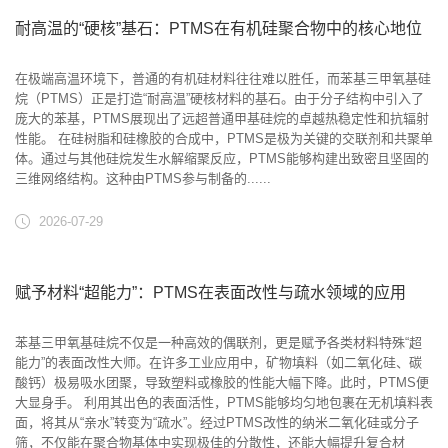
耐高温的“硬核”基石：PTMS在有机硅聚合物中的核心地位
在极端高温环境下，普通的有机硅材料往往难以胜任，而苯基三甲氧基硅
烷（PTMS）正是打造“耐高温”硬核材料的基石。由于分子结构中引入了
庞大的苯基，PTMS展现出了远超普通甲基硅烷的卓越热稳定性和抗辐射
性能。 在硅树脂和硅橡胶的合成中，PTMS是极为关键的交联剂和共聚单
体。通过与其他硅烷发生水解缩聚反应，PTMS能够构建出致密且坚固的
三维网络结构。这种由PTMS参与制备的......
2026-07-29
赋予材料“超能力”：PTMS在表面改性与疏水领域的应用
苯基三甲氧基硅烷不仅是一种高效的偶联剂，更是赋予各类材料特殊“超
能力”的表面改性大师。在许多工业应用中，矿物填料（如二氧化硅、碳
酸钙）极易吸水团聚，导致塑料或橡胶的性能大幅下降。此时，PTMS便
大显身手。 利用其出色的表面活性，PTMS能够均匀地包裹在无机填料表
面，将其从“亲水”转变为“疏水”。经过PTMS改性的纳米二氧化硅或分子
筛，不仅能在聚合物基体中实现极佳的分散性，还能大幅提升复合材