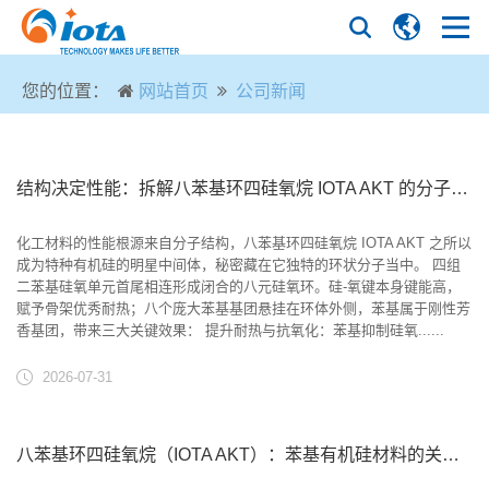
您的位置：
网站首页
公司新闻
结构决定性能：拆解八苯基环四硅氧烷 IOTA AKT 的分子密码
化工材料的性能根源来自分子结构，八苯基环四硅氧烷 IOTA AKT 之所以
成为特种有机硅的明星中间体，秘密藏在它独特的环状分子当中。 四组
二苯基硅氧单元首尾相连形成闭合的八元硅氧环。硅‑氧键本身键能高，
赋予骨架优秀耐热；八个庞大苯基基团悬挂在环体外侧，苯基属于刚性芳
香基团，带来三大关键效果： 提升耐热与抗氧化：苯基抑制硅氧......
2026-07-31
八苯基环四硅氧烷（IOTA AKT）：苯基有机硅材料的关键环状中间体