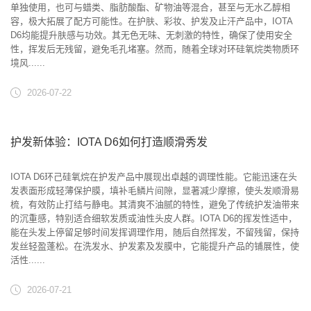
单独使用，也可与蜡类、脂肪酸酯、矿物油等混合，甚至与无水乙醇相
容，极大拓展了配方可能性。在护肤、彩妆、护发及止汗产品中，IOTA
D6均能提升肤感与功效。其无色无味、无刺激的特性，确保了使用安全
性，挥发后无残留，避免毛孔堵塞。然而，随着全球对环硅氧烷类物质环
境风......
2026-07-22
护发新体验：IOTA D6如何打造顺滑秀发
IOTA D6环己硅氧烷在护发产品中展现出卓越的调理性能。它能迅速在头
发表面形成轻薄保护膜，填补毛鳞片间隙，显著减少摩擦，使头发顺滑易
梳，有效防止打结与静电。其清爽不油腻的特性，避免了传统护发油带来
的沉重感，特别适合细软发质或油性头皮人群。IOTA D6的挥发性适中，
能在头发上停留足够时间发挥调理作用，随后自然挥发，不留残留，保持
发丝轻盈蓬松。在洗发水、护发素及发膜中，它能提升产品的铺展性，使
活性......
2026-07-21