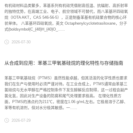
有机硅材料品类繁多，苯基系列有机硅凭借耐高低温、抗辐射、高折射率
的独特优势，在高端工业、电子、航空领域不可替代，而八苯基环四硅氧
烷（IOTA AKT，CAS 546‑56‑5），正是制备苯基有机硅聚合物的核心环
状单体。 八苯基环四硅氧烷，英文 Octaphenylcyclotetrasiloxane，分子
式(boldsymbol{C_{48}H_{40}O_......
2026-07-30
从合成到应用：苯基三甲氧基硅烷的理化特性与存储指南
苯基三甲氧基硅烷（PTMS）虽然性能卓越，但其活泼的化学性质也要求
我们在生产与使用时必须严谨对待。在工业合成上，PTMS通常由苯基三
氯硅烷与无水甲醇在严格控制条件下发生醇解反应制得，这一过程会副产
氯化氢，因此对生产设备的防腐和尾气处理要求极高。 在理化性质方
面，PTMS的沸点约为211℃，密度在1.06 g/mL左右。它极易溶于乙醇、
苯等有机溶剂，但对水分极其敏感。一......
2026-07-29