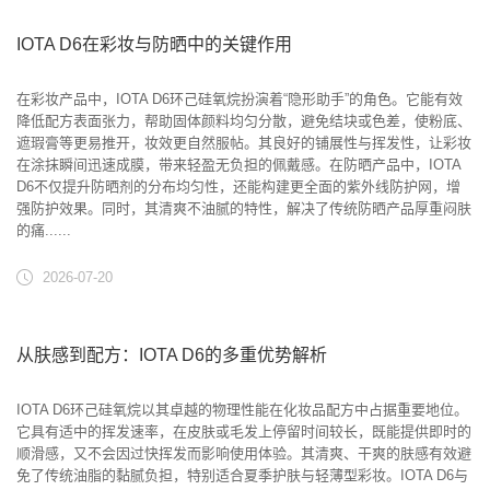
IOTA D6在彩妆与防晒中的关键作用
在彩妆产品中，IOTA D6环己硅氧烷扮演着“隐形助手”的角色。它能有效
降低配方表面张力，帮助固体颜料均匀分散，避免结块或色差，使粉底、
遮瑕膏等更易推开，妆效更自然服帖。其良好的铺展性与挥发性，让彩妆
在涂抹瞬间迅速成膜，带来轻盈无负担的佩戴感。在防晒产品中，IOTA
D6不仅提升防晒剂的分布均匀性，还能构建更全面的紫外线防护网，增
强防护效果。同时，其清爽不油腻的特性，解决了传统防晒产品厚重闷肤
的痛......
2026-07-20
从肤感到配方：IOTA D6的多重优势解析
IOTA D6环己硅氧烷以其卓越的物理性能在化妆品配方中占据重要地位。
它具有适中的挥发速率，在皮肤或毛发上停留时间较长，既能提供即时的
顺滑感，又不会因过快挥发而影响使用体验。其清爽、干爽的肤感有效避
免了传统油脂的黏腻负担，特别适合夏季护肤与轻薄型彩妆。IOTA D6与