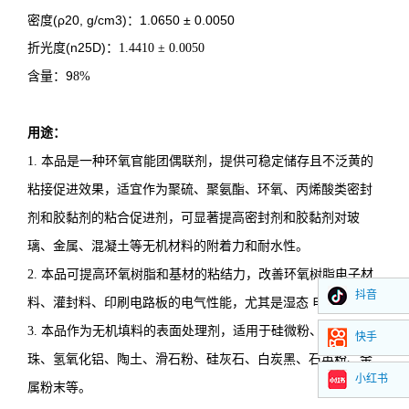
密度
(ρ20, g/cm3)：1.0650 ± 0.0050
折光度
(n25D)
：
1.4410 ± 0.0050
：
9
含量
8
%
用途
：
1. 本品是一种环氧官能团偶联剂，提供可稳定储存且不泛黄的
粘接促进效果，适宜作为聚硫、聚氨酯、环氧、丙烯酸类密封
剂和胶黏剂的粘合促进剂，可显著提高密封剂和胶黏剂对玻
璃、金属、混凝土等无机材料的附着力和耐水性。
2. 本品可提高环氧树脂和基材的粘结力，改善环氧树脂电子材
抖音
料、灌封料、印刷电路板的电气性能，尤其是湿态 电气性能。
3. 本品作为无机填料的表面处理剂，适用于硅微粉、玻璃微
快手
珠、氢氧化铝、陶土、滑石粉、硅灰石、白炭黑、石英粉、金
小红书
属粉末等。