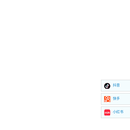
抖音
快手
小红书