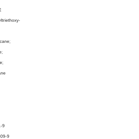
硅
ltriethoxy-
ecane;
e;
e;
ane
-9
09-9