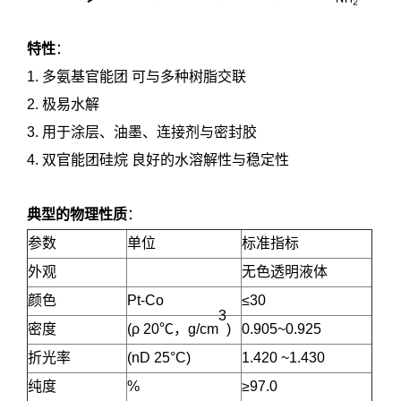
特性
：
1.
多氨基官能团 可与多种树脂交联
2.
极易水解
3.
用于涂层、油墨、连接剂与密封胶
4.
双官能团硅烷 良好的水溶解性与稳定性
典型的物理性质
：
参数
单位
标准指标
外观
无色透明液体
颜色
Pt-Co
≤30
3
密度
(ρ 20
℃
，
g/cm
)
0.905~0.925
折光率
(nD 25°C)
1.420 ~1.430
纯度
%
≥97.0