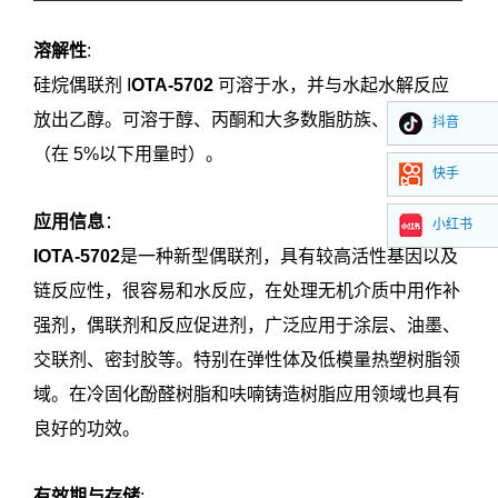
溶解性
:
硅烷偶联剂 I
OTA-5702
可溶于水，并与水起水解反应
放出乙醇。可溶于醇、丙酮和大多数脂肪族、酯类等
抖音
（在 5%以下用量时）。
快手
应用信息
：
小红书
IOTA-5702
是一种新型偶联剂，具有较高活性基因以及
链反应性，很容易和水反应，在处理无机介质中用作补
强剂，偶联剂和反应促进剂，广泛应用于涂层、油墨、
交联剂、密封胶等。特别在弹性体及低模量热塑树脂领
域。在
冷固化酚醛树脂和
呋喃铸造树脂应用领域也具有
良好的功效。
有效期与存储
: