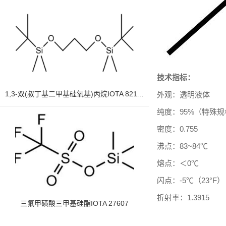
技术指标：
1,3-双(叔丁基二甲基硅氧基)丙烷IOTA 82112-22-9
外观：
透明液体
纯度：
95%
（特殊规
密度：
0.755
沸点：
83~84
℃
熔点：＜
0
℃
闪点：
-5
℃（
23
°
F
）
折射率：
1.3915
三氟甲磺酸三甲基硅酯IOTA 27607