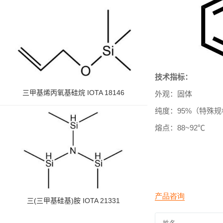
技术指标：
三甲基烯丙氧基硅烷 IOTA 18146
外观：
固体
纯度：
95%
（特殊规
熔点：
88~92
℃
三(三甲基硅基)胺 IOTA 21331