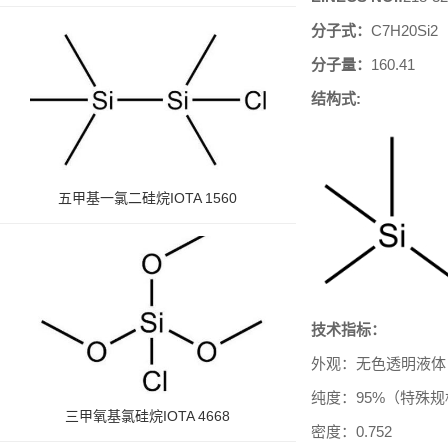
分子式：
C7H20Si2
分子量：
160.41
结构式
:
五甲基一氯二硅烷IOTA 1560
技术指标：
外观：无色透明液体
纯度：
9
5%（特殊
三甲氧基氯硅烷IOTA 4668
密度：0.752