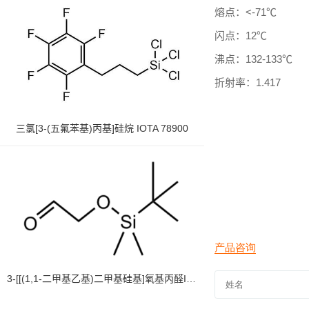
熔点：
<-71℃
闪点：12℃
沸点：132-133℃
折射率：
1.417
三氯[3-(五氟苯基)丙基]硅烷 IOTA 78900
3-[[(1,1-二甲基乙基)二甲基硅基]氧基丙醛IOTA 89922-82-7