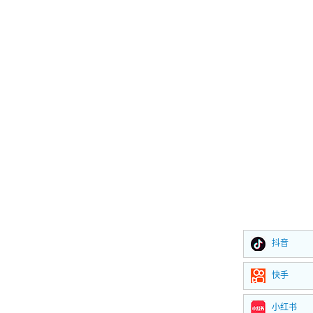
抖音
快手
小红书