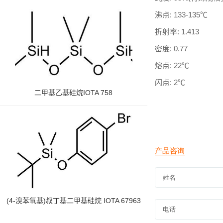
沸点
:
133-135℃
折射率
:
1.413
密度
:
0.77
熔点
:
22℃
闪点
:
2℃
二甲基乙基硅烷IOTA 758
(4-溴苯氧基)叔丁基二甲基硅烷 IOTA 67963