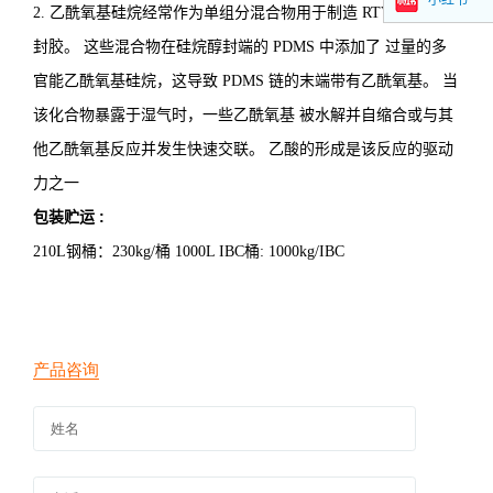
2. 乙酰氧基硅烷经常作为单组分混合物用于制造 RTV-1 硅酮密
封胶。 这些混合物在硅烷醇封端的 PDMS 中添加了 过量的多
官能乙酰氧基硅烷，这导致 PDMS 链的末端带有乙酰氧基。 当
该化合物暴露于湿气时，一些乙酰氧基 被水解并自缩合或与其
他乙酰氧基反应并发生快速交联。 乙酸的形成是该反应的驱动
力之一
包装贮运
:
210L钢桶：230kg/桶 1000L IBC桶: 1000kg/IBC