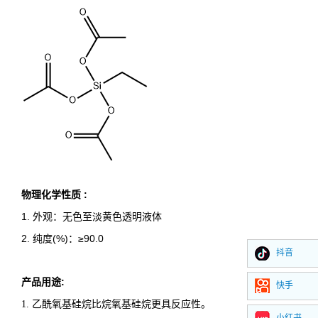
物理化学性质
:
1. 外观：
无色至淡黄色透明液体
2. 纯度(%)：≥90.0
抖音
产品用途
:
快手
乙酰氧基
硅烷比烷氧基硅烷更具反应性。
1.
小红书