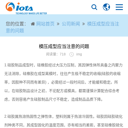
您的位置：
网站首页
公司新闻
模压成型应当注
意的问题
模压成型应当注意的问题
阅读量：718
img
1.硅胶制品成型时，硅橡胶经过大压力压制，其因弹性体所具备之内聚力
无法消除，硅橡胶在成型离模时，往往产生极不稳定的收缩(硅胶的收缩
率，因胶种不同而有差异) ，必需经过一段时间后，才能缓和稳定。所
以，在硅胶制品设计之初，不论配方或模具，都需谨慎计算配合综合考
虑，否则容易产生硅胶制品尺寸不稳定，造成制品品质下降。
2.硅胶属热溶热固性之弹性体，塑料则属于热溶冷固性。硅胶因硅胶硫化
剂种类不同，其成型固化的温度范围，亦有相当的差距，甚至硅橡胶硫化