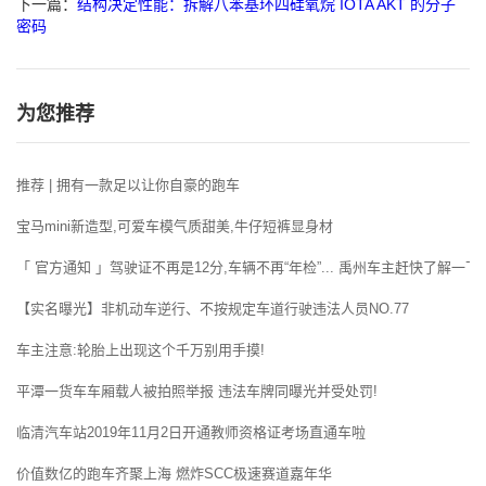
下一篇：
结构决定性能：拆解八苯基环四硅氧烷 IOTA AKT 的分子
密码
为您推荐
推荐 | 拥有一款足以让你自豪的跑车
宝马mini新造型,可爱车模气质甜美,牛仔短裤显身材
「 官方通知 」驾驶证不再是12分,车辆不再“年检”... 禹州车主赶快了解一下!
【实名曝光】非机动车逆行、不按规定车道行驶违法人员NO.77
车主注意:轮胎上出现这个千万别用手摸!
平潭一货车车厢载人被拍照举报 违法车牌同曝光并受处罚!
临清汽车站2019年11月2日开通教师资格证考场直通车啦
价值数亿的跑车齐聚上海 燃炸SCC极速赛道嘉年华