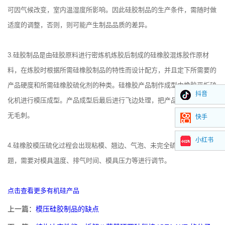
可因气候改变，室内温湿度所影响。因此硅胶制品的生产条件，需随时做
适度的调整，否则，则可能产生制品品质的差异。
3.硅胶制品是由硅胶原料进行密炼机炼胶后制成的硅橡胶混炼胶作原材
料，在炼胶时根据所需硅橡胶制品的特性而设计配方，并且定下所需要的
产品硬度和所需硅橡胶硫化剂的种类。硅橡胶产品制作成型由橡胶平板硫
抖音
化机进行模压成型。产品成型后最后进行飞边处理，把产品表面处理光滑
无毛刺。
快手
小红书
4.硅橡胶模压硫化过程会出现粘模、翘边、气泡、未完全硫化白点等问
题，需要对模具温度、排气时间、模具压力等进行调节。
点击查看更多有机硅产品
上一篇：
模压硅胶制品的缺点