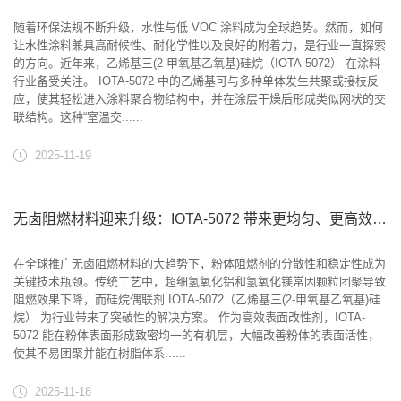
随着环保法规不断升级，水性与低 VOC 涂料成为全球趋势。然而，如何
让水性涂料兼具高耐候性、耐化学性以及良好的附着力，是行业一直探索
的方向。近年来，乙烯基三(2-甲氧基乙氧基)硅烷（IOTA-5072） 在涂料
行业备受关注。 IOTA-5072 中的乙烯基可与多种单体发生共聚或接枝反
应，使其轻松进入涂料聚合物结构中，并在涂层干燥后形成类似网状的交
联结构。这种“室温交......
2025-11-19
无卤阻燃材料迎来升级：IOTA-5072 带来更均匀、更高效的粉体改性方案
在全球推广无卤阻燃材料的大趋势下，粉体阻燃剂的分散性和稳定性成为
关键技术瓶颈。传统工艺中，超细氢氧化铝和氢氧化镁常因颗粒团聚导致
阻燃效果下降，而硅烷偶联剂 IOTA-5072（乙烯基三(2-甲氧基乙氧基)硅
烷） 为行业带来了突破性的解决方案。 作为高效表面改性剂，IOTA-
5072 能在粉体表面形成致密均一的有机层，大幅改善粉体的表面活性，
使其不易团聚并能在树脂体系......
2025-11-18