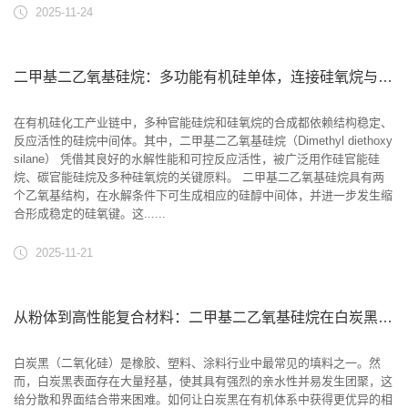
2025-11-24
二甲基二乙氧基硅烷：多功能有机硅单体，连接硅氧烷与官能硅烷的桥梁
在有机硅化工产业链中，多种官能硅烷和硅氧烷的合成都依赖结构稳定、
反应活性的硅烷中间体。其中，二甲基二乙氧基硅烷（Dimethyl diethoxy
silane） 凭借其良好的水解性能和可控反应活性，被广泛用作硅官能硅
烷、碳官能硅烷及多种硅氧烷的关键原料。 二甲基二乙氧基硅烷具有两
个乙氧基结构，在水解条件下可生成相应的硅醇中间体，并进一步发生缩
合形成稳定的硅氧键。这......
2025-11-21
从粉体到高性能复合材料：二甲基二乙氧基硅烷在白炭黑处理中的作用解析
白炭黑（二氧化硅）是橡胶、塑料、涂料行业中最常见的填料之一。然
而，白炭黑表面存在大量羟基，使其具有强烈的亲水性并易发生团聚，这
给分散和界面结合带来困难。如何让白炭黑在有机体系中获得更优异的相