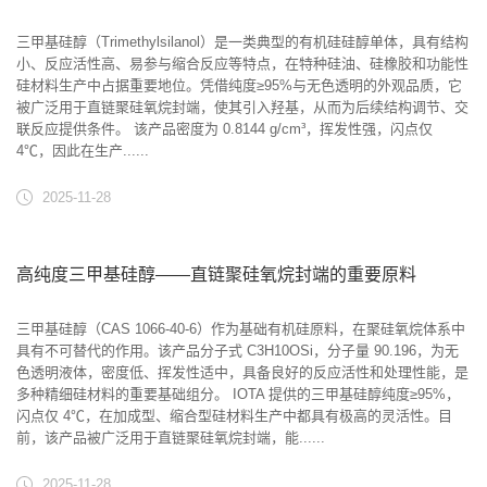
三甲基硅醇（Trimethylsilanol）是一类典型的有机硅硅醇单体，具有结构
小、反应活性高、易参与缩合反应等特点，在特种硅油、硅橡胶和功能性
硅材料生产中占据重要地位。凭借纯度≥95%与无色透明的外观品质，它
被广泛用于直链聚硅氧烷封端，使其引入羟基，从而为后续结构调节、交
联反应提供条件。 该产品密度为 0.8144 g/cm³，挥发性强，闪点仅
4℃，因此在生产......
2025-11-28
高纯度三甲基硅醇——直链聚硅氧烷封端的重要原料
三甲基硅醇（CAS 1066-40-6）作为基础有机硅原料，在聚硅氧烷体系中
具有不可替代的作用。该产品分子式 C3H10OSi，分子量 90.196，为无
色透明液体，密度低、挥发性适中，具备良好的反应活性和处理性能，是
多种精细硅材料的重要基础组分。 IOTA 提供的三甲基硅醇纯度≥95%，
闪点仅 4℃，在加成型、缩合型硅材料生产中都具有极高的灵活性。目
前，该产品被广泛用于直链聚硅氧烷封端，能......
2025-11-28