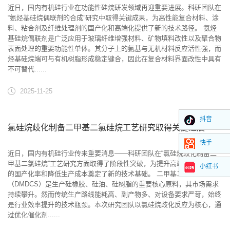
近日，国内有机硅行业在功能性硅烷研发领域再迎重要进展。科研团队在
“氨烃基硅烷偶联剂的合成”研究中取得关键成果，为高性能复合材料、涂
料、粘合剂及纤维处理剂的国产化和高端化提供了新的技术路径。 氨烃
基硅烷偶联剂是广泛应用于玻璃纤维增强材料、矿物填料改性以及聚合物
表面处理的重要功能性单体。其分子上的氨基与无机材料反应活性强，而
烃基硅烷端可与有机树脂形成稳定键合，因此在复合材料界面改性中具有
不可替代......
2025-11-25
抖音
氯硅烷歧化制备二甲基二氯硅烷工艺研究取得关键进展
快手
近日，国内有机硅行业传来重要消息——科研团队在“氯硅烷歧化制备二
甲基二氯硅烷”工艺研究方面取得了阶段性突破，为提升高端有机硅单体
小红书
的国产化率和降低生产成本奠定了新的技术基础。 二甲基二氯硅烷
（DMDCS）是生产硅橡胶、硅油、硅树脂的重要核心原料，其市场需求
持续攀升。然而传统生产路线能耗高、副产物多、对设备要求严苛，始终
是行业效率提升的技术瓶颈。本次研究团队以氯硅烷歧化反应为核心，通
过优化催化剂......