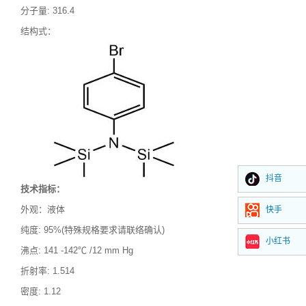
分子量
:
316.4
结构式：
抖音
技术指标：
外观：液体
快手
纯度
: 95%(特殊规格要求请联络确认)
小红书
沸点
:
141 -142℃ /12 mm Hg
折射率
:
1.514
密度
: 1.12