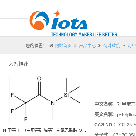
您的位置：
网站首页
产品中心
特殊硅烷
对甲
为您推荐
中文名称：
对甲苯三
英文名称：
p-Tolyltri
CAS NO.
：
701-35-9
N-甲基-N-（三甲基硅烷基）三氟乙酰胺IOTA 24589
分子式：
C7H7Cl3Si