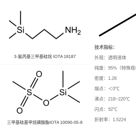
技术指标：
3-氨丙基三甲基硅烷 IOTA 18187
外观：
透明液体
纯度：
95%
（特殊规
密度：
1.28
熔点：＜
0
℃
沸点：
218~220
℃
闪点：
92
℃
折射率：
1.5224
三甲基硅基甲烷磺酸酯IOTA 10090-05-8